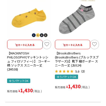
カートに入れる
カートに入れる
【MACKINTOSH
【BrooksBrothers
PHILOSOPHY(マッキントッシ
(BrooksBrothers (ブルックスブ
ュ フィロソフィー) 】 コーギー
ラザーズ))】靴下 細ボーダー ス
柄 ソックス スニーカー丈
ニーカー丈 (2b524)
(2M538)
5.0
（2）
ゆうパケットOK
ゆうパケットOK
1,430
¥
税込
販売価格
1,430
¥
税込
販売価格