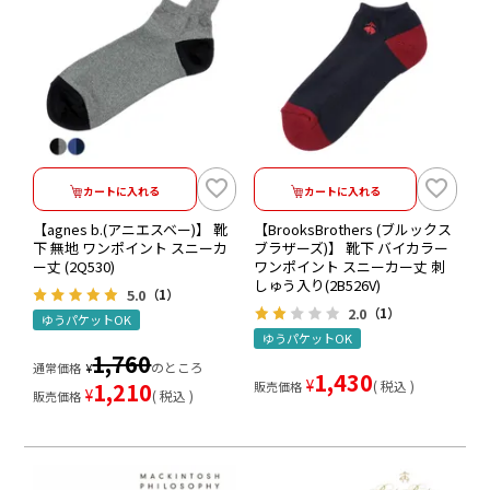
カートに入れる
カートに入れる
【agnes b.(アニエスベー)】 靴
【BrooksBrothers (ブルックス
下 無地 ワンポイント スニーカ
ブラザーズ)】 靴下 バイカラー
ー丈 (2Q530)
ワンポイント スニーカー丈 刺
しゅう入り(2B526V)
5.0
（1）
2.0
（1）
ゆうパケットOK
ゆうパケットOK
1,760
のところ
通常価格
¥
1,430
¥
1,210
税込
販売価格
¥
税込
販売価格