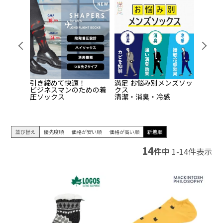
Pr
Ne
evi
xt
ou
s
もっと身
引き締めて快適！
満足 お悩み別メンズソッ
靴下の
ビジネスマンのための着
クス
した。
を紹介し
圧ソックス
清潔・消臭・冷感
並び替え
優先度順
価格が安い順
価格が高い順
新着順
14
件中
1
-
14
件表示