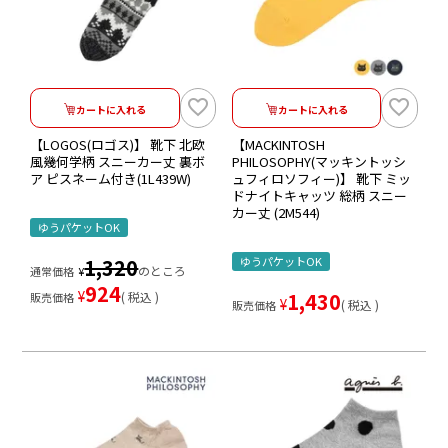
カートに入れる
カートに入れる
【LOGOS(ロゴス)】 靴下 北欧
【MACKINTOSH
風幾何学柄 スニーカー丈 裏ボ
PHILOSOPHY(マッキントッシ
ア ピスネーム付き(1L439W)
ュフィロソフィー)】 靴下 ミッ
ドナイトキャッツ 総柄 スニー
カー丈 (2M544)
ゆうパケットOK
1,320
ゆうパケットOK
のところ
通常価格
¥
924
¥
1,430
税込
販売価格
¥
税込
販売価格