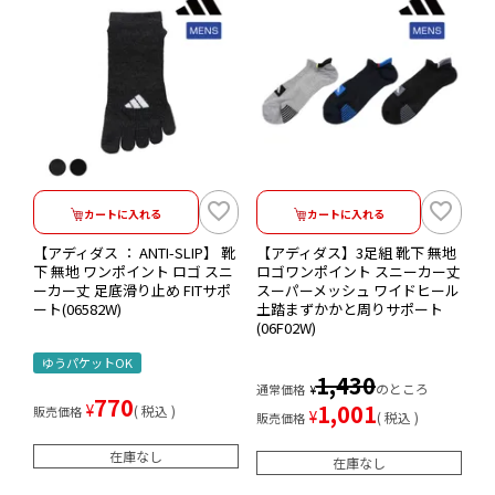
カートに入れる
カートに入れる
【アディダス ： ANTI-SLIP】 靴
【アディダス】3足組 靴下 無地
下 無地 ワンポイント ロゴ スニ
ロゴワンポイント スニーカー丈
ーカー丈 足底滑り止め FITサポ
スーパーメッシュ ワイドヒール
ート(06582W)
土踏まずかかと周りサポート
(06F02W)
ゆうパケットOK
1,430
のところ
通常価格
¥
770
1,001
¥
税込
販売価格
¥
税込
販売価格
在庫なし
在庫なし