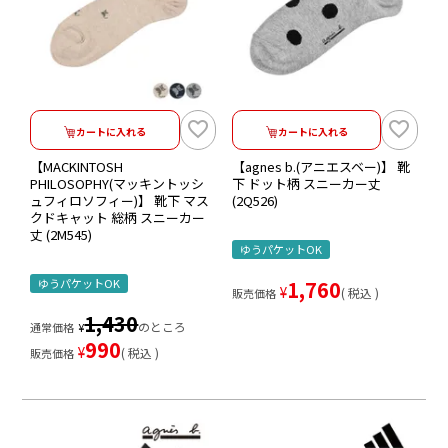
カートに入れる
カートに入れる
【MACKINTOSH
【agnes b.(アニエスベー)】 靴
PHILOSOPHY(マッキントッシ
下 ドット柄 スニーカー丈
ュフィロソフィー)】 靴下 マス
(2Q526)
クドキャット 総柄 スニーカー
丈 (2M545)
ゆうパケットOK
ゆうパケットOK
1,760
¥
税込
販売価格
1,430
のところ
通常価格
¥
990
¥
税込
販売価格