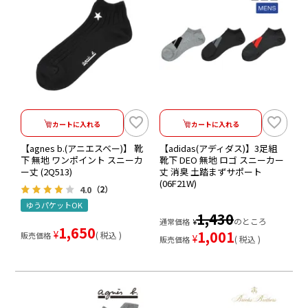
カートに入れる
カートに入れる
【agnes b.(アニエスベー)】 靴
【adidas(アディダス)】3足組
下 無地 ワンポイント スニーカ
靴下 DEO 無地 ロゴ スニーカー
ー丈 (2Q513)
丈 消臭 土踏まずサポート
(06F21W)
4.0
（2）
ゆうパケットOK
1,430
のところ
通常価格
¥
1,650
1,001
¥
税込
販売価格
¥
税込
販売価格