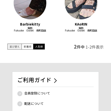
Barbiekitty
KAoRIN
福助
福助
Fukuske Outlet 南町田店
Fukuske Outlet 南町田店
2
件中
1
-
2
件表示
並び替え
新着順
人気順
ご利用ガイド
会員登録について
配送について