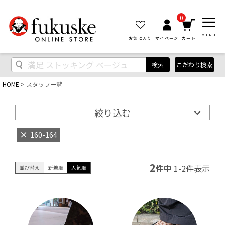
0
MENU
お気に入り
マイページ
カート
検索
こだわり検索
HOME
スタッフ一覧
絞り込む
160-164
2
件中
1
-
2
件表示
並び替え
新着順
人気順