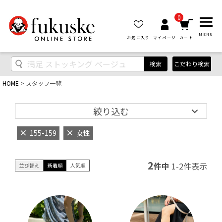
0
MENU
お気に入り
マイページ
カート
検索
こだわり検索
HOME
スタッフ一覧
絞り込む
155-159
女性
2
件中
1
-
2
件表示
並び替え
新着順
人気順