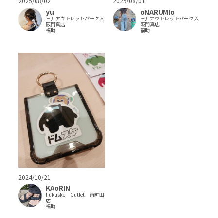
2025/08/02
2025/08/01
yu
oNARUMIo
三井アウトレットパーク大
三井アウトレットパーク大
阪門真店
阪門真店
福助
福助
2024/10/21
KAoRIN
Fukuske Outlet 南町田
店
福助