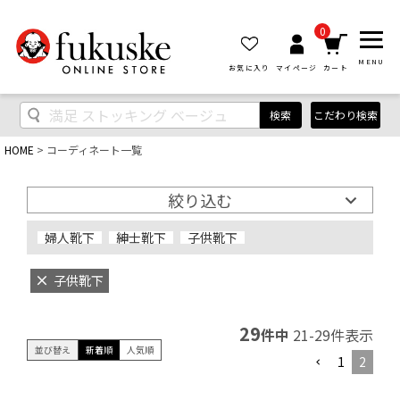
0
MENU
お気に入り
マイページ
カート
検索
こだわり検索
HOME
コーディネート一覧
絞り込む
婦人靴下
紳士靴下
子供靴下
子供靴下
29
件中
21
-
29
件表示
並び替え
新着順
人気順
1
2