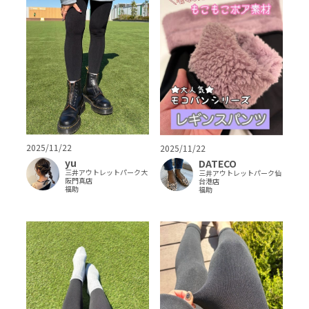
2025/11/22
2025/11/22
yu
DATECO
三井アウトレットパーク大
三井アウトレットパーク仙
阪門真店
台港店
福助
福助