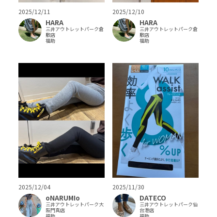
2025/12/11
2025/12/10
HARA
HARA
三井アウトレットパーク倉
三井アウトレットパーク倉
敷店
敷店
福助
福助
2025/12/04
2025/11/30
oNARUMIo
DATECO
三井アウトレットパーク大
三井アウトレットパーク仙
阪門真店
台港店
福助
福助