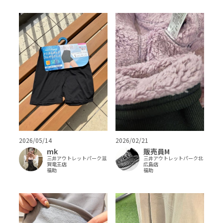
2026/02/21
2026/05/14
販売員M
mk
三井アウトレットパーク北
三井アウトレットパーク滋
広島店
賀竜王店
福助
福助