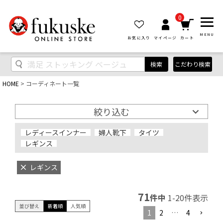
0
MENU
お気に入り
マイページ
カート
検索
こだわり検索
HOME
コーディネート一覧
絞り込む
レディースインナー
婦人靴下
タイツ
レギンス
レギンス
71
件中
1
-
20
件表示
並び替え
新着順
人気順
1
2
…
4