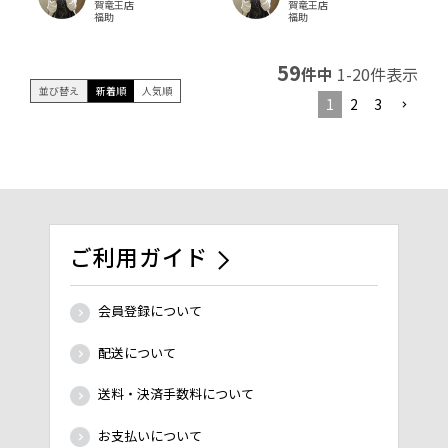
賀竜王店
賀竜王店
福助
福助
59
件中
1
-
20
件表示
並び替え
新着順
人気順
1
2
3
ご利用ガイド
会員登録について
配送について
送料・決済手数料について
お支払いについて