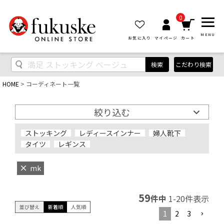
0
MENU
お気に入り
マイページ
カート
検索
こだわり検索
HOME
コーディネート一覧
絞り込む
ストッキング
レディースインナー
婦人靴下
タイツ
レギンス
mk
59
件中
1
-
20
件表示
並び替え
新着順
人気順
1
2
3