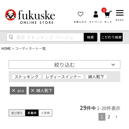
0
MENU
お気に入り
マイページ
カート
検索
こだわり検索
HOME
コーディネート一覧
絞り込む
ストッキング
レディースインナー
婦人靴下
ai‪‪☺︎‬
婦人靴下
29
件中
1
-
20
件表示
並び替え
新着順
人気順
1
2