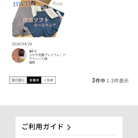
2026/04/26
ai‪‪☺︎‬
ふかや花園プレミアム・ア
ウトレット店
福助
3
件中
1
-
3
件表示
並び替え
新着順
人気順
ご利用ガイド