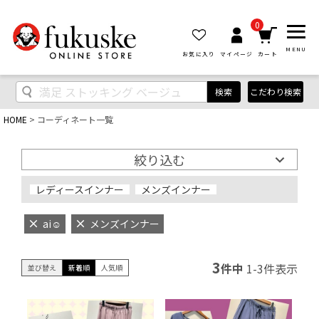
0
MENU
お気に入り
マイページ
カート
検索
こだわり検索
HOME
コーディネート一覧
絞り込む
レディースインナー
メンズインナー
ai‪‪☺︎‬
メンズインナー
3
件中
1
-
3
件表示
並び替え
新着順
人気順