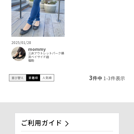
2025/01/28
mommy
三井アウトレットパーク横
浜ベイサイド店
福助
3
件中
1
-
3
件表示
並び替え
新着順
人気順
ご利用ガイド