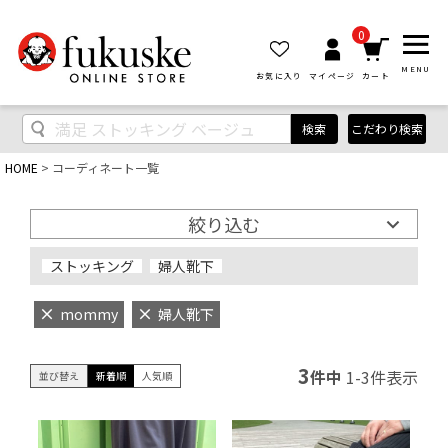
0
MENU
お気に入り
マイページ
カート
検索
こだわり検索
HOME
コーディネート一覧
絞り込む
ストッキング
婦人靴下
mommy
婦人靴下
3
件中
1
-
3
件表示
並び替え
新着順
人気順