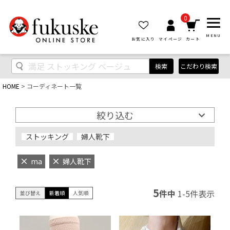
0
MENU
お気に入り
マイページ
カート
検索
こだわり検索
HOME
コーディネート一覧
絞り込む
ストッキング
婦人靴下
ma
婦人靴下
5
件中
1
-
5
件表示
並び替え
新着順
人気順