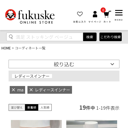
0
MENU
お気に入り
マイページ
カート
検索
こだわり検索
HOME
コーディネート一覧
絞り込む
レディースインナー
ma
レディースインナー
19
件中
1
-
19
件表示
並び替え
新着順
人気順