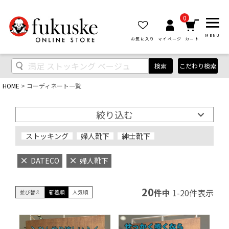
0
MENU
お気に入り
マイページ
カート
検索
こだわり検索
HOME
コーディネート一覧
絞り込む
ストッキング
婦人靴下
紳士靴下
DATECO
婦人靴下
20
件中
1
-
20
件表示
並び替え
新着順
人気順