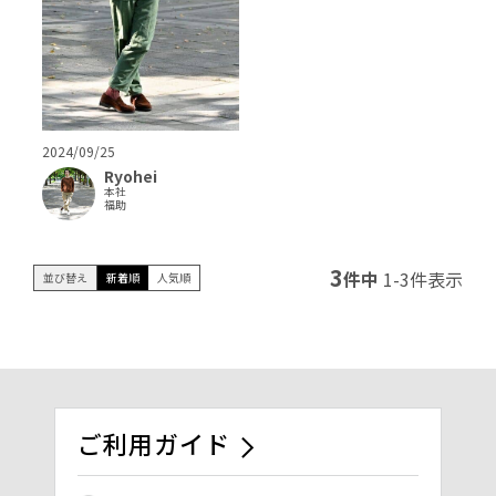
2024/09/25
Ryohei
本社
福助
3
件中
1
-
3
件表示
並び替え
新着順
人気順
ご利用ガイド