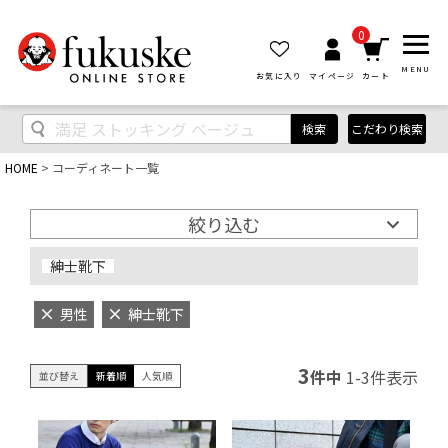
0
MENU
お気に入り
マイページ
カート
検索
こだわり検索
HOME
コーディネート一覧
絞り込む
紳士靴下
男性
紳士靴下
3
件中
1
-
3
件表示
並び替え
新着順
人気順