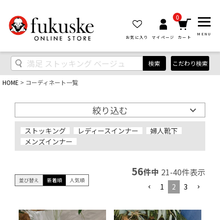
0
MENU
お気に入り
マイページ
カート
検索
こだわり検索
HOME
コーディネート一覧
絞り込む
ストッキング
レディースインナー
婦人靴下
メンズインナー
56
件中
21
-
40
件表示
並び替え
新着順
人気順
1
2
3