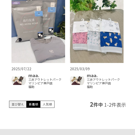
2025/07/22
2025/03/09
maa.
maa.
三井アウトレットパーク
三井アウトレットパーク
マリンピア神戸店
マリンピア神戸店
福助
福助
2
件中
1
-
2
件表示
並び替え
新着順
人気順