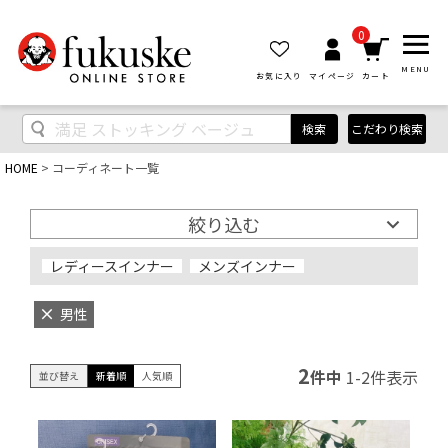
0
MENU
お気に入り
マイページ
カート
検索
こだわり検索
HOME
コーディネート一覧
絞り込む
レディースインナー
メンズインナー
男性
2
件中
1
-
2
件表示
並び替え
新着順
人気順