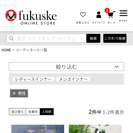
0
MENU
お気に入り
マイページ
カート
検索
こだわり検索
HOME
コーディネート一覧
絞り込む
レディースインナー
メンズインナー
男性
2
件中
1
-
2
件表示
並び替え
新着順
人気順