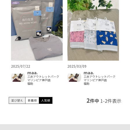
2025/07/22
2025/03/09
maa.
maa.
三井アウトレットパーク
三井アウトレットパーク
マリンピア神戸店
マリンピア神戸店
福助
福助
2
件中
1
-
2
件表示
並び替え
新着順
人気順