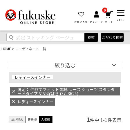
0
MENU
お気に入り
マイページ
カート
検索
こだわり検索
HOME
コーディネート一覧
絞り込む
レディースインナー
満足： 伸びてフィット 無地 レース ショーツ スタンダ
ードタイプ やや深ばき (37-3624)
レディースインナー
1
件中
1
-
1
件表示
並び替え
新着順
人気順