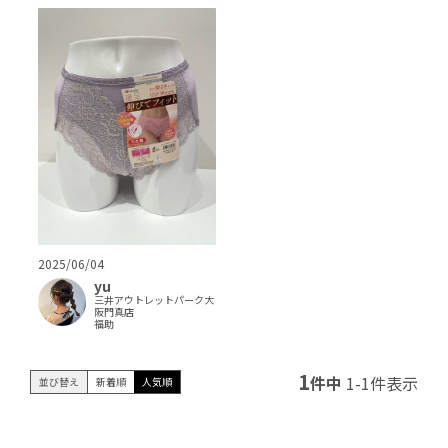
2025/06/04
yu
三井アウトレットパーク大
阪門真店
福助
1
件中
1
-
1
件表示
並び替え
新着順
人気順