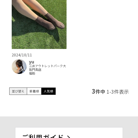
2024/10/11
yu
三井アウトレットパーク大
阪門真店
福助
3
件中
1
-
3
件表示
並び替え
新着順
人気順
ご利用ガイド