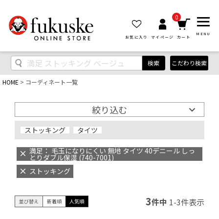
0
MENU
お気に入り
マイページ
カート
検索
こだわり検索
HOME
コーディネート一覧
絞り込む
ストッキング
タイツ
満足： 毛玉になりにくい 無地 タイツ 40デニール しっ
とりダブル保湿 (740-7001)
ストッキング
3
件中
1
-
3
件表示
並び替え
新着順
人気順