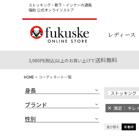
ストッキング・靴下・インナーの通販
福助 公式オンラインストア
レディース
送料無料
3,980円(税込)以上のお買い上げで
HOME
コーディネート一覧
身長
ストッキング
ブランド
満足： キレイ
性別
並び替え
新着順