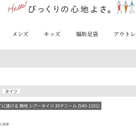
メンズ
キッズ
福助足袋
アウトレ
タイツ
に透ける 無地 シアータイツ 30デニール (540-1101)
人気順