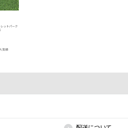
トレットパーク
店
人気順
配送について