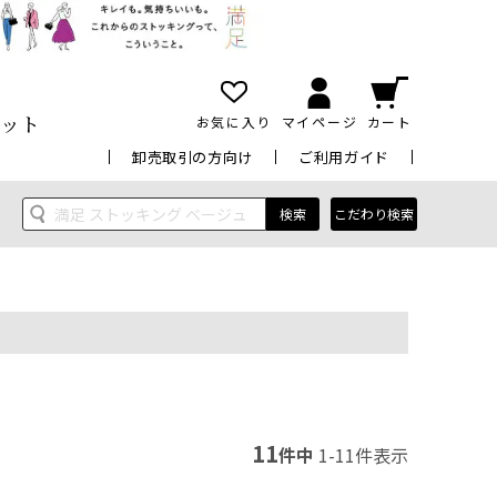
ット
お気に入り
マイページ
カート
卸売取引の方向け
ご利用ガイド
検索
こだわり検索
11
件中
1
-
11
件表示