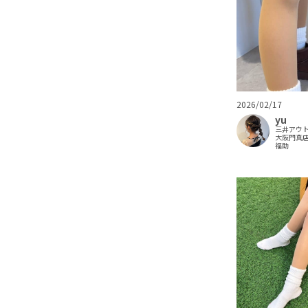
2026/02/17
yu
三井アウ
大阪門真
福助