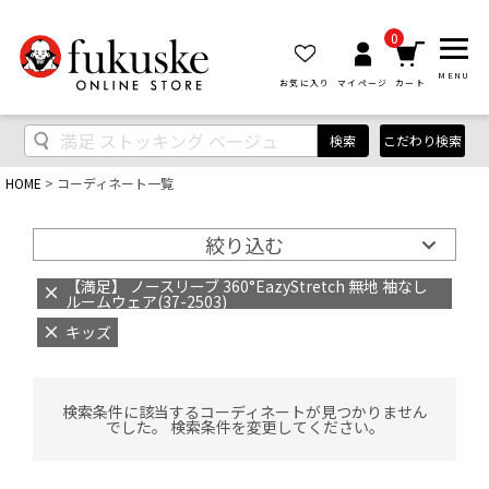
0
MENU
お気に入り
マイページ
カート
検索
こだわり検索
HOME
コーディネート一覧
絞り込む
【満足】 ノースリーブ 360°EazyStretch 無地 袖なし
ルームウェア(37-2503)
キッズ
検索条件に該当するコーディネートが見つかりません
でした。 検索条件を変更してください。