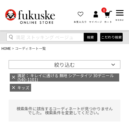
0
MENU
お気に入り
マイページ
カート
検索
こだわり検索
HOME
コーディネート一覧
絞り込む
満足： キレイに透ける 無地 シアータイツ 30デニール
(540-1101)
キッズ
検索条件に該当するコーディネートが見つかりません
でした。 検索条件を変更してください。