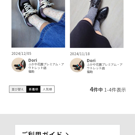
2024/12/05
2024/11/18
Dori
Dori
ふかや花園プレミアム・ア
ふかや花園プレミアム・ア
ウトレット店
ウトレット店
福助
福助
4
件中
1
-
4
件表示
並び替え
新着順
人気順
ご利用ガイド