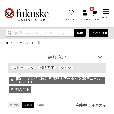
0
MENU
お気に入り
マイページ
カート
検索
こだわり検索
HOME
コーディネート一覧
絞り込む
ストッキング
婦人靴下
タイツ
満足： キレイに透ける 無地 シアータイツ 30デニール
(540-1101)
婦人靴下
4
件中
1
-
4
件表示
並び替え
新着順
人気順