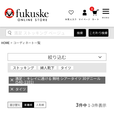
0
MENU
お気に入り
マイページ
カート
検索
こだわり検索
HOME
コーディネート一覧
絞り込む
ストッキング
婦人靴下
タイツ
満足： キレイに透ける 無地 シアータイツ 30デニール
(540-1101)
タイツ
3
件中
1
-
3
件表示
並び替え
新着順
人気順