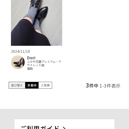
2024/11/18
Dori
ふかや花園プレミアム・ア
ウトレット店
福助
3
件中
1
-
3
件表示
並び替え
新着順
人気順
ご利用ガイド