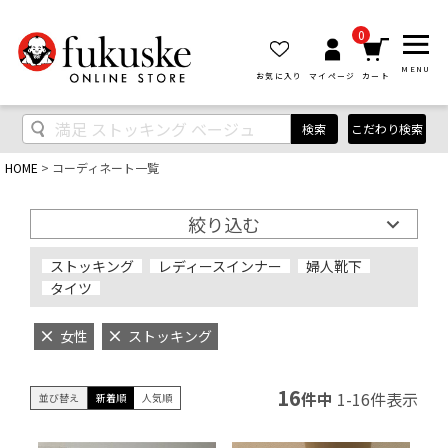
0
MENU
お気に入り
マイページ
カート
検索
こだわり検索
HOME
コーディネート一覧
絞り込む
ストッキング
レディースインナー
婦人靴下
タイツ
女性
ストッキング
16
件中
1
-
16
件表示
並び替え
新着順
人気順