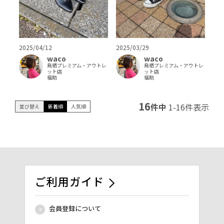
2025/04/12
2025/03/29
waco
waco
鳥栖プレミアム・アウトレ
鳥栖プレミアム・アウトレ
ット店
ット店
福助
福助
16
件中
1
-
16
件表示
並び替え
新着順
人気順
ご利用ガイド
会員登録について