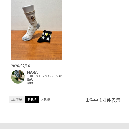
2026/02/16
HARA
三井アウトレットパーク倉
敷店
福助
1
件中
1
-
1
件表示
並び替え
新着順
人気順