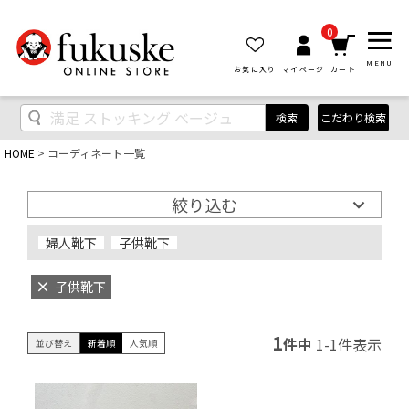
0
MENU
お気に入り
マイページ
カート
検索
こだわり検索
HOME
コーディネート一覧
絞り込む
婦人靴下
子供靴下
子供靴下
1
件中
1
-
1
件表示
並び替え
新着順
人気順