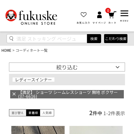
0
MENU
お気に入り
マイページ
カート
検索
こだわり検索
HOME
コーディネート一覧
絞り込む
レディースインナー
【満足】 ショーツ シームレスショーツ 無地 ボクサー
(37-6616)
2
件中
1
-
2
件表示
並び替え
新着順
人気順