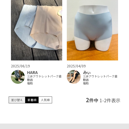
2025/06/19
2025/04/09
HARA
みぃ
三井アウトレットパーク倉
三井アウトレットパーク倉
敷店
敷店
福助
福助
2
件中
1
-
2
件表示
並び替え
新着順
人気順