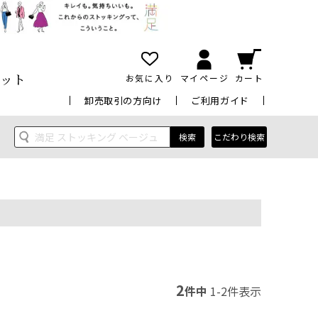
ット
お気に入り
マイページ
カート
卸売取引の方向け
ご利用ガイド
検索
こだわり検索
2
件中
1
-
2
件表示