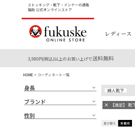
ストッキング・靴下・インナーの通販
福助 公式オンラインストア
レディース
送料無料
3,980円(税込)以上のお買い上げで
HOME
コーディネート一覧
身長
婦人靴下
ブランド
【満足】 靴下
性別
並び替え
新着順