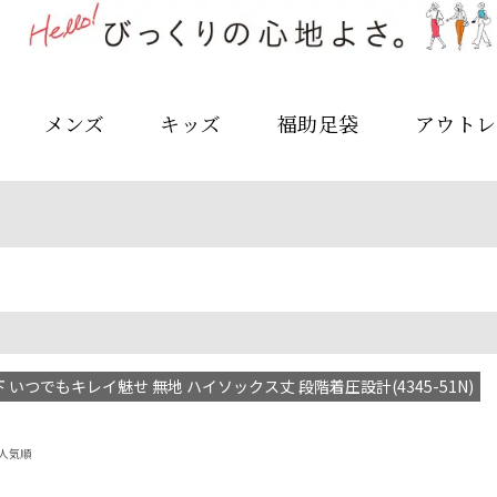
メンズ
キッズ
福助足袋
アウトレ
 いつでもキレイ魅せ 無地 ハイソックス丈 段階着圧設計(4345-51N)
人気順