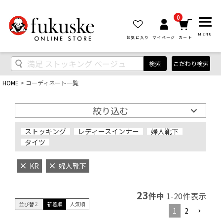
0
MENU
お気に入り
マイページ
カート
検索
こだわり検索
HOME
コーディネート一覧
絞り込む
ストッキング
レディースインナー
婦人靴下
タイツ
KR
婦人靴下
23
件中
1
-
20
件表示
並び替え
新着順
人気順
1
2