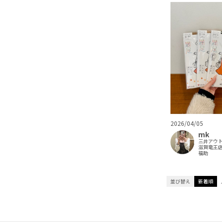
2026/04/05
mk
三井アウ
滋賀竜王
福助
並び替え
新着順