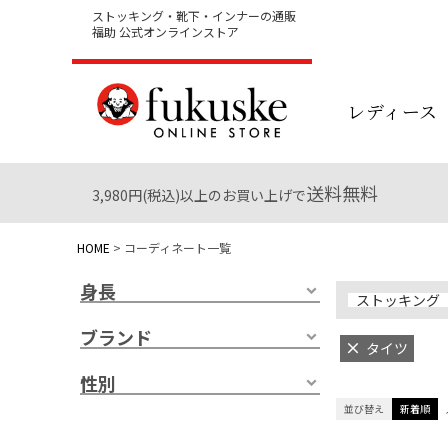
ストッキング・靴下・インナーの通販
福助 公式オンラインストア
レディース
送料無料
3,980円(税込)以上のお買い上げで
HOME
コーディネート一覧
身長
ストッキング
ブランド
タイツ
性別
並び替え
新着順