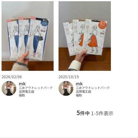
2026/02/06
2025/10/19
mk
mk
三井アウトレットパーク
三井アウトレットパーク
滋賀竜王店
滋賀竜王店
福助
福助
5
件中
1
-
5
件表示