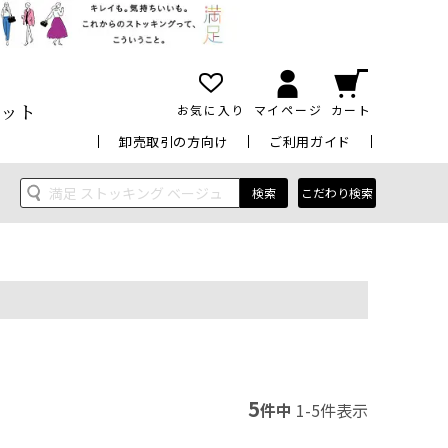
ット
お気に入り
マイページ
カート
卸売取引の方向け
ご利用ガイド
検索
こだわり検索
5
件中
1
-
5
件表示