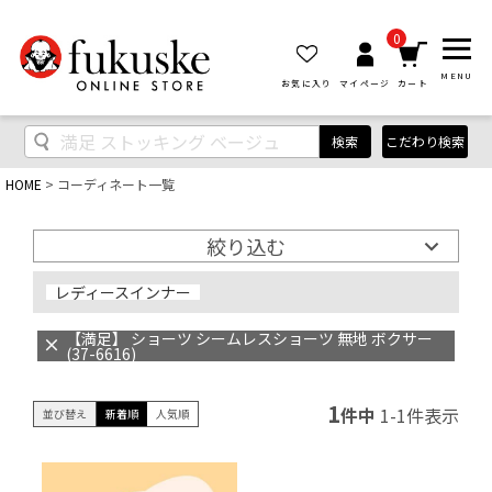
0
MENU
お気に入り
マイページ
カート
検索
こだわり検索
HOME
コーディネート一覧
絞り込む
レディースインナー
【満足】 ショーツ シームレスショーツ 無地 ボクサー
(37-6616)
1
件中
1
-
1
件表示
並び替え
新着順
人気順