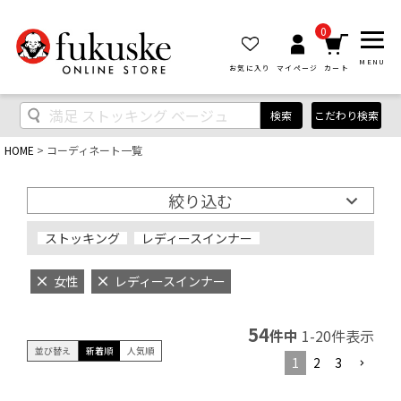
0
MENU
お気に入り
マイページ
カート
検索
こだわり検索
HOME
コーディネート一覧
絞り込む
ストッキング
レディースインナー
女性
レディースインナー
54
件中
1
-
20
件表示
並び替え
新着順
人気順
1
2
3