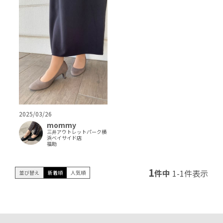
2025/03/26
mommy
三井アウトレットパーク横
浜ベイサイド店
福助
1
件中
1
-
1
件表示
並び替え
新着順
人気順