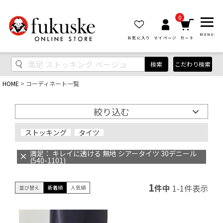
0
MENU
お気に入り
マイページ
カート
検索
こだわり検索
HOME
コーディネート一覧
絞り込む
ストッキング
タイツ
満足： キレイに透ける 無地 シアータイツ 30デニール
(540-1101)
1
件中
1
-
1
件表示
並び替え
新着順
人気順