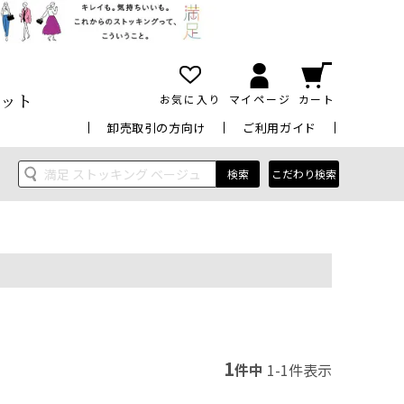
ット
お気に入り
マイページ
カート
卸売取引の方向け
ご利用ガイド
検索
こだわり検索
1
件中
1
-
1
件表示