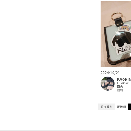
2024/10/21
KAoRI
Fukuske
田店
福助
並び替え
新着順