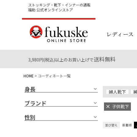
ストッキング・靴下・インナーの通販
福助 公式オンラインストア
レディース
送料無料
3,980円(税込)以上のお買い上げで
HOME
コーディネート一覧
身長
婦人靴下
ブランド
子供靴下
性別
並び替え
新着順