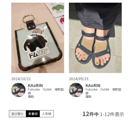
2024/10/21
2024/09/25
KAoRIN
KAoRIN
Fukuske Outlet 南町田
Fukuske Outlet 南町田
店
店
福助
福助
12
件中
1
-
12
件表示
並び替え
新着順
人気順