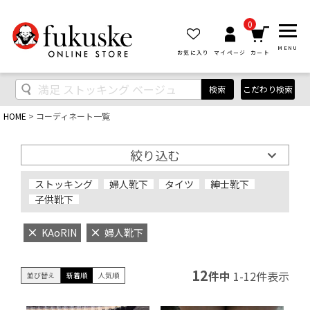
0
MENU
お気に入り
マイページ
カート
検索
こだわり検索
HOME
コーディネート一覧
絞り込む
ストッキング
婦人靴下
タイツ
紳士靴下
子供靴下
KAoRIN
婦人靴下
12
件中
1
-
12
件表示
並び替え
新着順
人気順