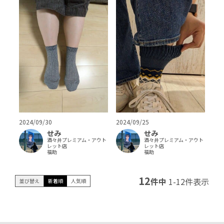
2024/09/30
2024/09/25
せみ
せみ
酒々井プレミアム・アウト
酒々井プレミアム・アウト
レット店
レット店
福助
福助
12
件中
1
-
12
件表示
並び替え
新着順
人気順