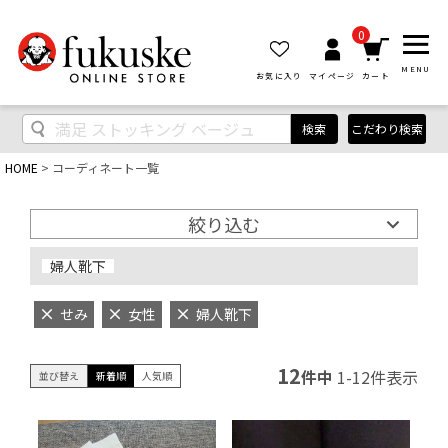
0
MENU
お気に入り
マイページ
カート
検索
こだわり検索
HOME
コーディネート一覧
絞り込む
婦人靴下
せみ
女性
婦人靴下
12
件中
1
-
12
件表示
並び替え
新着順
人気順