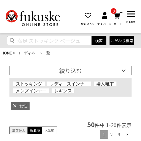
0
MENU
お気に入り
マイページ
カート
検索
こだわり検索
HOME
コーディネート一覧
絞り込む
ストッキング
レディースインナー
婦人靴下
メンズインナー
レギンス
女性
50
件中
1
-
20
件表示
並び替え
新着順
人気順
1
2
3