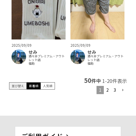
2025/09/09
2025/09/09
せみ
せみ
酒々井プレミアム・アウト
酒々井プレミアム・アウト
レット店
レット店
福助
福助
50
件中
1
-
20
件表示
並び替え
新着順
人気順
1
2
3