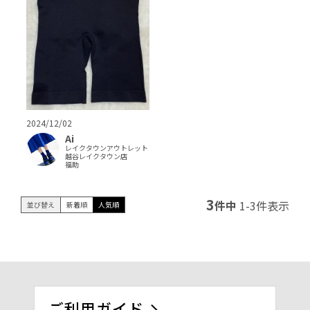
2024/12/02
Ai
レイクタウンアウトレット
越谷レイクタウン店
福助
3
件中
1
-
3
件表示
並び替え
新着順
人気順
ご利用ガイド