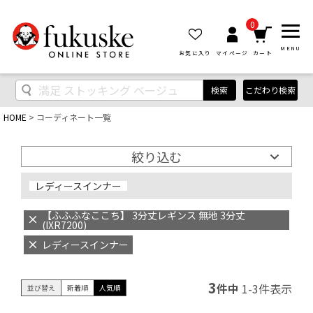
0
MENU
お気に入り
マイページ
カート
検索
こだわり検索
HOME
コーディネート一覧
絞り込む
レディースインナー
【ふふふなここち】 3分丈レギンス 無地 3分丈
(IXR7200)
レディースインナー
3
件中
1
-
3
件表示
並び替え
新着順
人気順