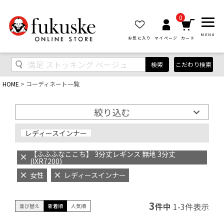
0
MENU
お気に入り
マイページ
カート
検索
こだわり検索
HOME
コーディネート一覧
絞り込む
レディースインナー
【ふふふなここち】 3分丈レギンス 無地 3分丈
(IXR7200)
女性
レディースインナー
3
件中
1
-
3
件表示
並び替え
新着順
人気順