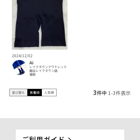
2024/12/02
Ai
レイクタウンアウトレット
越谷レイクタウン店
福助
3
件中
1
-
3
件表示
並び替え
新着順
人気順
ご利用ガイド