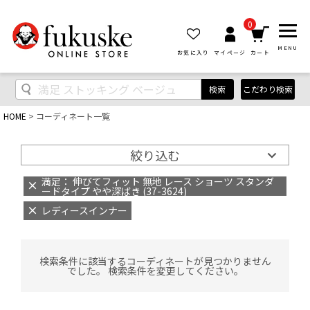
0
MENU
お気に入り
マイページ
カート
検索
こだわり検索
HOME
コーディネート一覧
絞り込む
満足： 伸びてフィット 無地 レース ショーツ スタンダ
ードタイプ やや深ばき (37-3624)
レディースインナー
検索条件に該当するコーディネートが見つかりません
でした。 検索条件を変更してください。