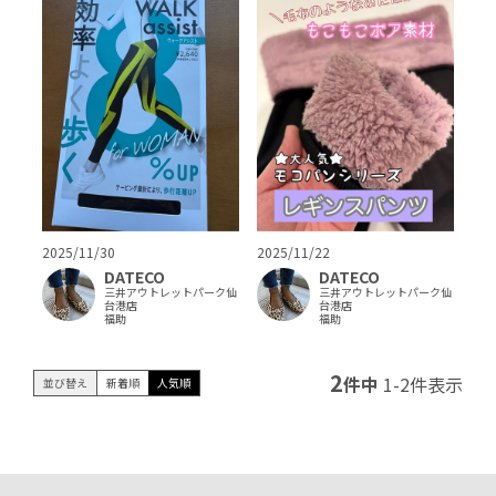
2025/11/30
2025/11/22
DATECO
DATECO
三井アウトレットパーク仙
三井アウトレットパーク仙
台港店
台港店
福助
福助
2
件中
1
-
2
件表示
並び替え
新着順
人気順