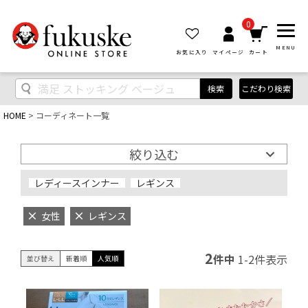
0
MENU
お気に入り
マイページ
カート
検索
こだわり検索
HOME
コーディネート一覧
絞り込む
レディースインナー
レギンス
女性
レギンス
2
件中
1
-
2
件表示
並び替え
新着順
人気順