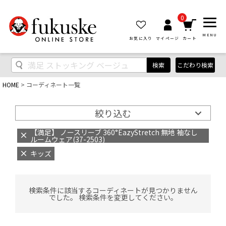
0
MENU
お気に入り
マイページ
カート
検索
こだわり検索
HOME
コーディネート一覧
絞り込む
【満足】 ノースリーブ 360°EazyStretch 無地 袖なし
ルームウェア(37-2503)
キッズ
検索条件に該当するコーディネートが見つかりません
でした。 検索条件を変更してください。