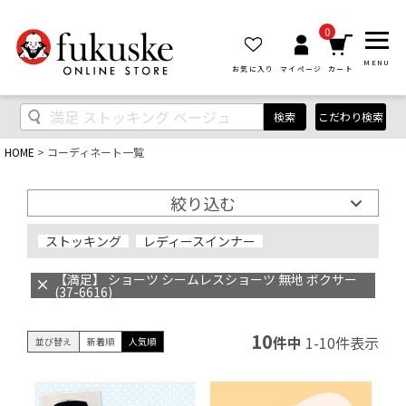
0
MENU
お気に入り
マイページ
カート
検索
こだわり検索
HOME
コーディネート一覧
絞り込む
ストッキング
レディースインナー
【満足】 ショーツ シームレスショーツ 無地 ボクサー
(37-6616)
10
件中
1
-
10
件表示
並び替え
新着順
人気順