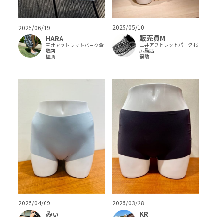
2025/05/10
2025/06/19
販売員M
HARA
三井アウトレットパーク北
三井アウトレットパーク倉
広島店
敷店
福助
福助
2025/04/09
2025/03/28
みぃ
KR