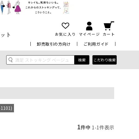
ット
お気に入り
マイページ
カート
卸売取引の方向け
ご利用ガイド
検索
こだわり検索
101)
1
件中
1
-
1
件表示