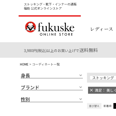
ストッキング・靴下・インナーの通販
福助 公式オンラインストア
レディース
送料無料
3,980円(税込)以上のお買い上げで
HOME
コーディネート一覧
身長
ストッキング
ブランド
満足： 美しく
性別
並び替え
新着順