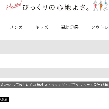
メンズ
キッズ
福助足袋
アウトレ
心地いい 伝線しにくい 無地 ストッキング ひざ下丈 ノンラン設計 (340-1
人気順