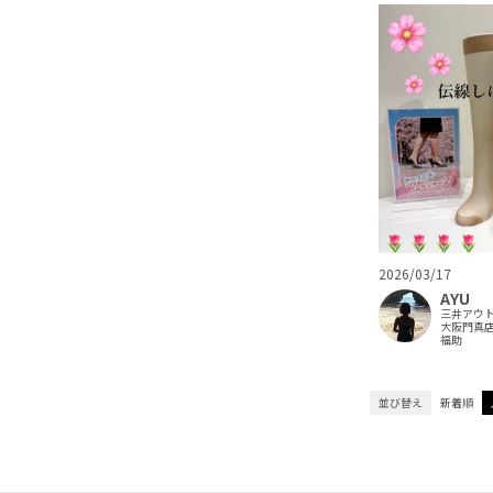
2026/03/17
AYU
三井アウ
大阪門真
福助
並び替え
新着順