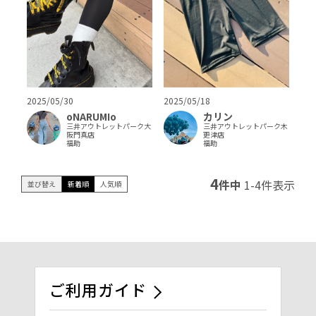
2025/05/30
2025/05/18
oNARUMIo
カリン
三井アウトレットパーク大
三井アウトレットパーク木
阪門真店
更津店
福助
福助
4
件中
1
-
4
件表示
並び替え
新着順
人気順
ご利用ガイド