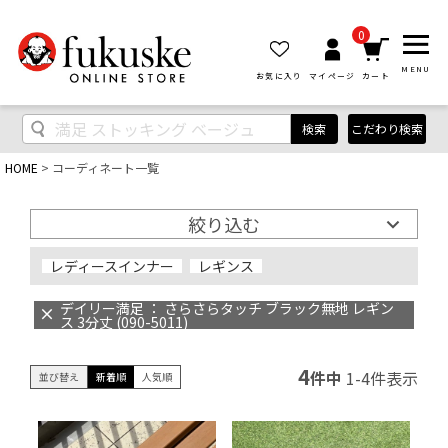
0
MENU
お気に入り
マイページ
カート
検索
こだわり検索
HOME
コーディネート一覧
絞り込む
レディースインナー
レギンス
デイリー満足 ： さらさらタッチ ブラック無地 レギン
ス 3分丈 (090-5011)
4
件中
1
-
4
件表示
並び替え
新着順
人気順