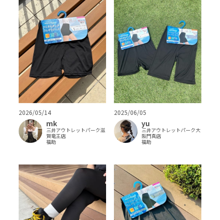
2026/05/14
2025/06/05
mk
yu
三井アウトレットパーク滋
三井アウトレットパーク大
賀竜王店
阪門真店
福助
福助