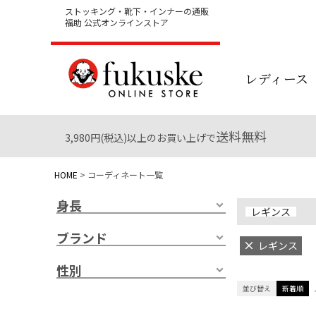
ストッキング・靴下・インナーの通販
福助 公式オンラインストア
レディース
送料無料
3,980円(税込)以上のお買い上げで
HOME
コーディネート一覧
身長
レギンス
ブランド
レギンス
性別
並び替え
新着順