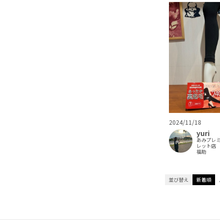
2024/11/18
yuri
あみプレ
レット店
福助
並び替え
新着順