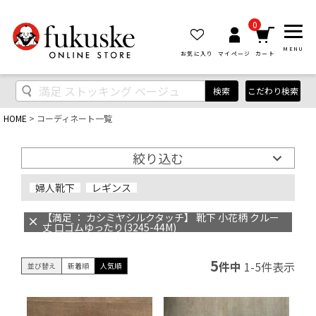
0
MENU
お気に入り
マイページ
カート
検索
こだわり検索
HOME
コーディネート一覧
絞り込む
婦人靴下
レギンス
【満足 ： カシミヤシルクタッチ】 靴下 小花柄 クルー
丈 口ゴムゆったり(3245-44M)
5
件中
1
-
5
件表示
並び替え
新着順
人気順