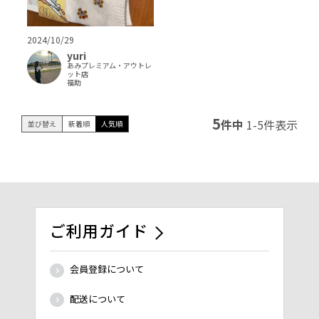
2024/10/29
yuri
あみプレミアム・アウトレ
ット店
福助
5
件中
1
-
5
件表示
並び替え
新着順
人気順
ご利用ガイド
会員登録について
配送について