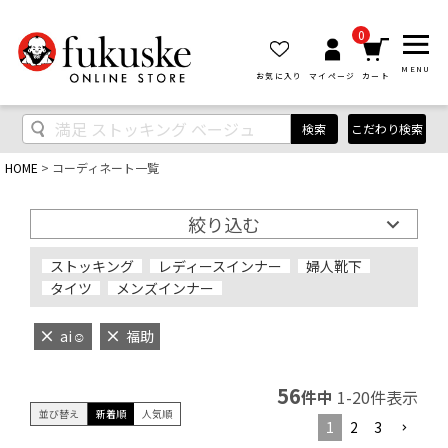
0
MENU
お気に入り
マイページ
カート
検索
こだわり検索
HOME
コーディネート一覧
絞り込む
ストッキング
レディースインナー
婦人靴下
タイツ
メンズインナー
ai‪‪☺︎‬
福助
56
件中
1
-
20
件表示
並び替え
新着順
人気順
1
2
3