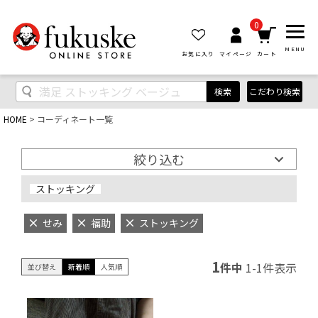
0
MENU
お気に入り
マイページ
カート
検索
こだわり検索
HOME
コーディネート一覧
絞り込む
ストッキング
せみ
福助
ストッキング
1
件中
1
-
1
件表示
並び替え
新着順
人気順