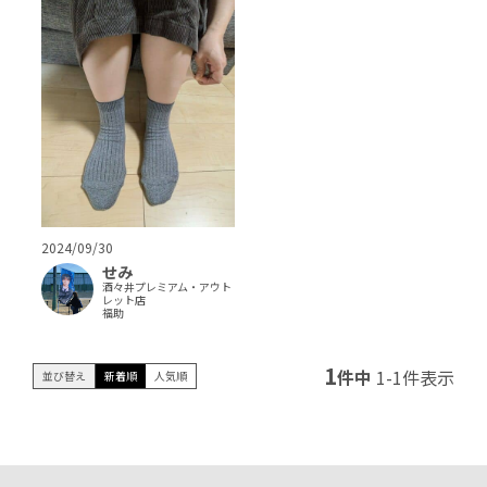
2024/09/30
せみ
酒々井プレミアム・アウト
レット店
福助
1
件中
1
-
1
件表示
並び替え
新着順
人気順