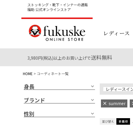
ストッキング・靴下・インナーの通販
福助 公式オンラインストア
レディース
送料無料
3,980円(税込)以上のお買い上げで
HOME
コーディネート一覧
身長
レディースイ
ブランド
summer
性別
並び替え
新着順