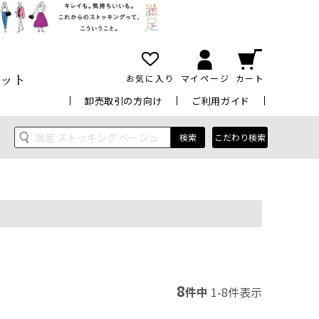
ット
お気に入り
マイページ
カート
卸売取引の方向け
ご利用ガイド
検索
こだわり検索
8
件中
1
-
8
件表示