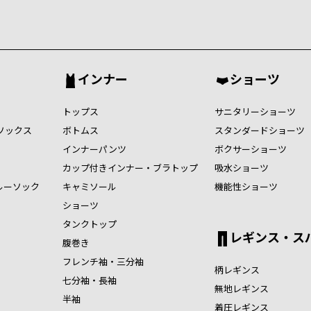
インナー
ショーツ
トップス
サニタリーショーツ
ソックス
ボトムス
スタンダードショーツ
インナーパンツ
ボクサーショーツ
カップ付きインナー・ブラトップ
吸水ショーツ
ルーソック
キャミソール
機能性ショーツ
ショーツ
タンクトップ
レギンス・ス
腹巻き
フレンチ袖・三分袖
柄レギンス
七分袖・長袖
無地レギンス
半袖
着圧レギンス