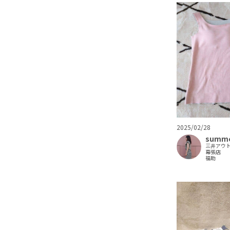
2025/02/28
summ
三井アウ
幕張店
福助