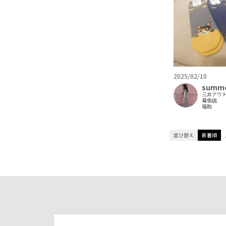
2025/02/10
summ
三井アウ
幕張店
福助
並び替え
新着順