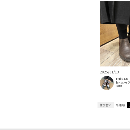
2025/01/13
micco
fukusk
福助
並び替え
新着順