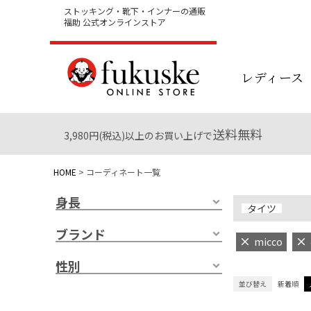
ストッキング・靴下・インナーの通販
福助 公式オンラインストア
レディース
送料無料
3,980円(税込)以上のお買い上げで
HOME
コーディネート一覧
身長
タイツ
ブランド
micco
性別
並び替え
新着順