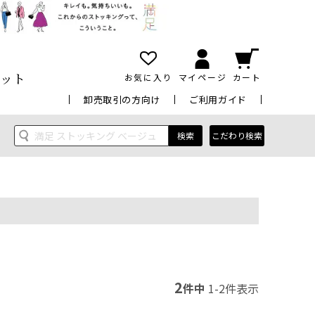
ット
お気に入り
マイページ
カート
卸売取引の方向け
ご利用ガイド
検索
こだわり検索
2
件中
1
-
2
件表示